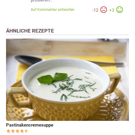
probieren..
Auf Kommentar antworten
-
12
+
3
ÄHNLICHE REZEPTE
Pastinakencremesuppe