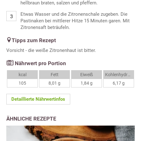
hellbraun braten, salzen und pfeffern.
Etwas Wasser und die Zitronenschale zugeben. Die
Pastinaken bei mittlerer Hitze 15 Minuten garen. Mit
Zitronensaft beträufeln.
Tipps zum Rezept
Vorsicht - die weiße Zitronenhaut ist bitter.
Nährwert pro Portion
kcal
Fett
Eiweiß
Kohlenhydrate
105
8,01 g
1,84 g
6,17 g
Detaillierte Nährwertinfos
ÄHNLICHE REZEPTE