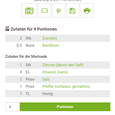
Bewertung: Ø
4,4
(
1.136
Stimmen)
Zutaten für
4
Portionen
2
Stk
Zucchini
0.5
Bund
Basilikum
Zutaten für die Marinade
1
Stk
Zitrone (davon den Saft)
4
EL
Olivenöl (nativ)
1
Prise
Salz
1
Prise
Pfeffer (schwarz, gemahlen)
1
TL
Honig
Portionen