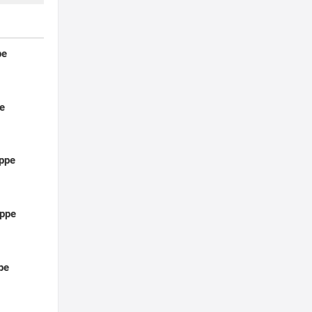
pe
e
ppe
ppe
pe