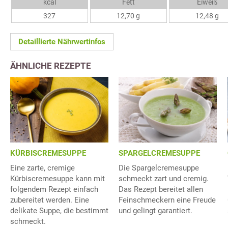
kcal
Fett
Eiweiß
327
12,70 g
12,48 g
Detaillierte Nährwertinfos
ÄHNLICHE REZEPTE
KÜRBISCREMESUPPE
SPARGELCREMESUPPE
Eine zarte, cremige
Die Spargelcremesuppe
Kürbiscremesuppe kann mit
schmeckt zart und cremig.
folgendem Rezept einfach
Das Rezept bereitet allen
zubereitet werden. Eine
Feinschmeckern eine Freude
delikate Suppe, die bestimmt
und gelingt garantiert.
schmeckt.