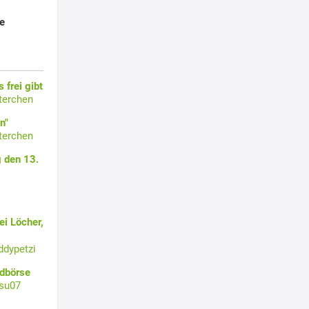
e
 frei gibt
terchen
n"
terchen
 den 13.
i Löcher,
ddypetzi
ldbörse
su07