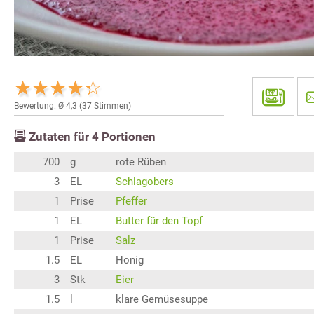
Bewertung: Ø
4,3
(
37
Stimmen)
Zutaten für
4
Portionen
700
g
rote Rüben
3
EL
Schlagobers
1
Prise
Pfeffer
1
EL
Butter für den Topf
1
Prise
Salz
1.5
EL
Honig
3
Stk
Eier
1.5
l
klare Gemüsesuppe