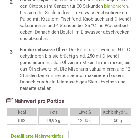
den Oktopus im Ganzen für 30 Sekunden
blanchieren
,
bis sich der Schleim löst. In Eiswasser abschrecken.
Pulpo mit Kräutern, Fischfond, Knoblauch und Olivenöl
vakuumieren und 4 Stunden bei 85 °C ins Wasserbad
geben. Danach den Beutel im Eiswasser abschrecken
und abkühlen.
Für die schwarze Olive:
Die Kernlose Oliven bei 60 ° C
dehydrieren bis sie brüchig sind. 250 ml Olivenöl
gemeinsam mit den Oliven im Mixer 15 min mixen, bis
das Öl schwarz ist. Die Mischung vakuumieren und 12
Stunden bei Zimmertemperatur mazerieren lassen.
Danach durch ein feinmaschiges Sieb abseihen und
beiseite stellen.
Nährwert pro Portion
kcal
Fett
Eiweiß
Kohlenhydrate
882
89,96 g
12,35 g
4,60 g
Detaillierte Nährwertinfos