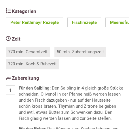
Kategorien
Peter Reithmayr Rezepte
Fischrezepte
Meeresfr
Zeit
770 min. Gesamtzeit
50 min. Zubereitungszeit
720 min. Koch & Ruhezeit
Zubereitung
Für den Saibling:
Den Saibling in 4 gleich große Stücke
schneiden. Olivenöl in der Pfanne heiß werden lassen
und den Fisch dazugeben - nur auf der Hautseite
schön kross braten. Thymian und Zitrone beigeben
und evtl. etwas Butter zum Schwenken dazu. Den
Fisch glasig werden lassen und zur Seite stellen.
Für den Pulpo:
Das Wasser zum Kochen bringen und