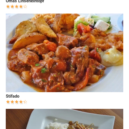
Omas Linseneintopf
Stifado