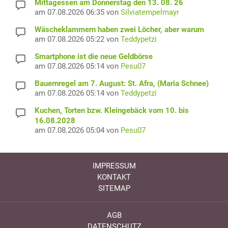
Mittagessen am Donnerstag den 13. 08. 26
am 07.08.2026 06:35 von
Silviatempelmayr
Wäscheklammern haben zwei Löcher, aber warum
am 07.08.2026 05:22 von
Teddypetzi
Smartphone ist die neue Geldbörse
am 07.08.2026 05:14 von
Pesu07
Bauernregel am 7. August: St. Afra, (Maria Schnee)
am 07.08.2026 05:14 von
Teddypetzi
Kuchen, Torten bzw. Kleingebäck vom 10. bis
16.08.2028
am 07.08.2026 05:04 von
Pesu07
IMPRESSUM
KONTAKT
SITEMAP
AGB
DATENSCHUTZ