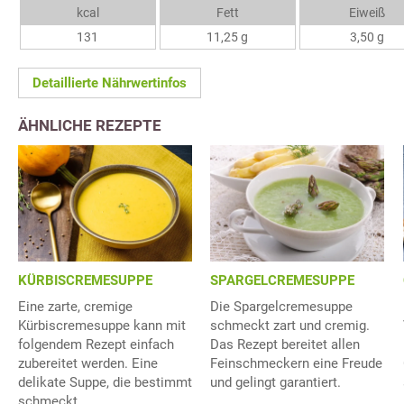
kcal
Fett
Eiweiß
131
11,25 g
3,50 g
Detaillierte Nährwertinfos
ÄHNLICHE REZEPTE
KÜRBISCREMESUPPE
SPARGELCREMESUPPE
Eine zarte, cremige
Die Spargelcremesuppe
Kürbiscremesuppe kann mit
schmeckt zart und cremig.
folgendem Rezept einfach
Das Rezept bereitet allen
zubereitet werden. Eine
Feinschmeckern eine Freude
delikate Suppe, die bestimmt
und gelingt garantiert.
schmeckt.