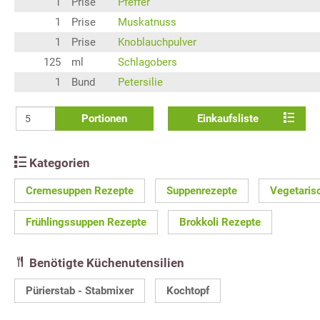
1
Prise
Pfeffer
1
Prise
Muskatnuss
1
Prise
Knoblauchpulver
125
ml
Schlagobers
1
Bund
Petersilie
Portionen
Einkaufsliste
Kategorien
Cremesuppen Rezepte
Suppenrezepte
Vegetaris
Frühlingssuppen Rezepte
Brokkoli Rezepte
Benötigte Küchenutensilien
Pürierstab - Stabmixer
Kochtopf