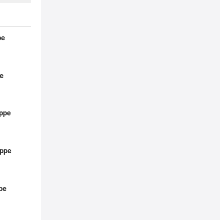
pe
e
ppe
ppe
pe