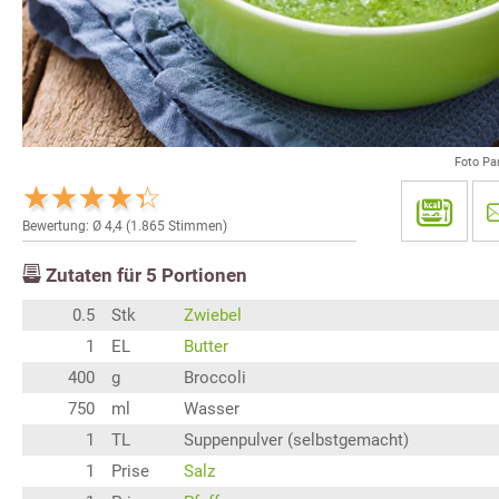
Foto Pa
Bewertung: Ø
4,4
(
1.865
Stimmen)
Zutaten für
5
Portionen
0.5
Stk
Zwiebel
1
EL
Butter
400
g
Broccoli
750
ml
Wasser
1
TL
Suppenpulver (selbstgemacht)
1
Prise
Salz