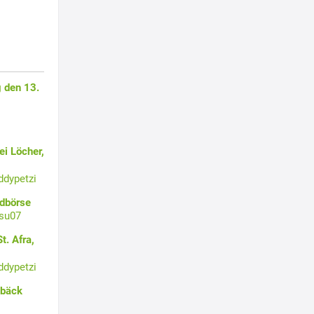
 den 13.
i Löcher,
ddypetzi
ldbörse
su07
t. Afra,
ddypetzi
ebäck