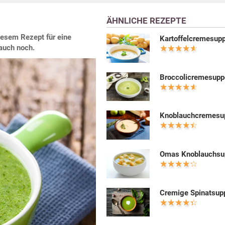
ÄHNLICHE REZEPTE
iesem Rezept für eine
Kartoffelcremesup
auch noch.
Broccolicremesupp
Knoblauchcremesu
Omas Knoblauchsu
Cremige Spinatsup