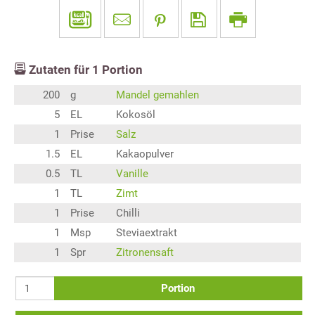
Zutaten für
1
Portion
200
g
Mandel gemahlen
5
EL
Kokosöl
1
Prise
Salz
1.5
EL
Kakaopulver
0.5
TL
Vanille
1
TL
Zimt
1
Prise
Chilli
1
Msp
Steviaextrakt
1
Spr
Zitronensaft
Portion