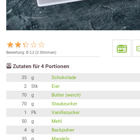
Bewertung: Ø
2,3
(
3
Stimmen)
Zutaten für
4
Portionen
35
g
Schokolade
2
Stk
Eier
70
g
Butter (weich)
70
g
Staubzucker
1
Pk
Vanillezucker
50
g
Mehl
4
g
Backpulver
35
g
Mandeln