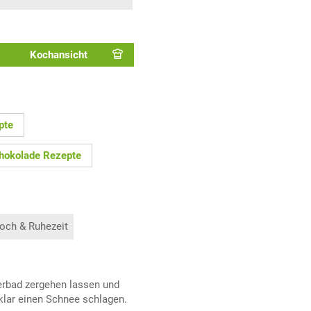
Kochansicht
pte
hokolade Rezepte
och & Ruhezeit
rbad zergehen lassen und
klar einen Schnee schlagen.