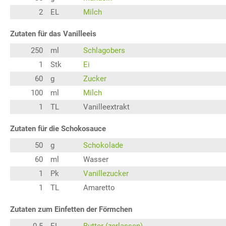
2
EL
Milch
Zutaten für das Vanilleeis
250
ml
Schlagobers
1
Stk
Ei
60
g
Zucker
100
ml
Milch
1
TL
Vanilleextrakt
Zutaten für die Schokosauce
50
g
Schokolade
60
ml
Wasser
1
Pk
Vanillezucker
1
TL
Amaretto
Zutaten zum Einfetten der Förmchen