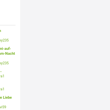
n
xy235
ni-auf-
arn-Nacht
xy235
-
ra1
ra1
e Liebe
wi59