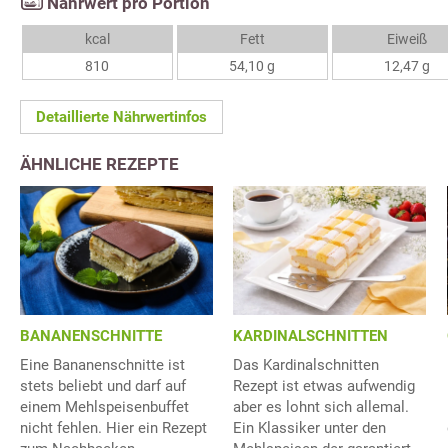
Nährwert pro Portion
kcal
Fett
Eiweiß
810
54,10 g
12,47 g
Detaillierte Nährwertinfos
ÄHNLICHE REZEPTE
BANANENSCHNITTE
KARDINALSCHNITTEN
Eine Bananenschnitte ist
Das Kardinalschnitten
stets beliebt und darf auf
Rezept ist etwas aufwendig
einem Mehlspeisenbuffet
aber es lohnt sich allemal.
nicht fehlen. Hier ein Rezept
Ein Klassiker unter den