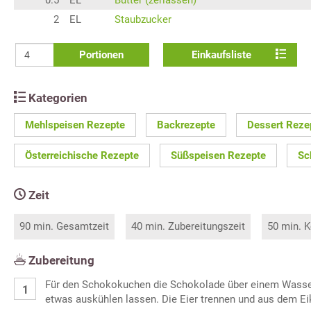
0.5
EL
Butter (zerlassen)
2
EL
Staubzucker
Portionen
Einkaufsliste
Kategorien
Mehlspeisen Rezepte
Backrezepte
Dessert Reze
Österreichische Rezepte
Süßspeisen Rezepte
Sc
Zeit
90 min. Gesamtzeit
40 min. Zubereitungszeit
50 min. K
Zubereitung
Für den Schokokuchen die Schokolade über einem Wasse
etwas auskühlen lassen. Die Eier trennen und aus dem Ei