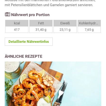
Mousse mit den marinierten Petersilienwurzeln anrichten,
mit Petersilienblättchen und Garnelen garniert servieren.
Nährwert pro Portion
kcal
Fett
Eiweiß
Kohlenhydrate
417
31,40 g
23,11 g
7,65 g
Detaillierte Nährwertinfos
ÄHNLICHE REZEPTE