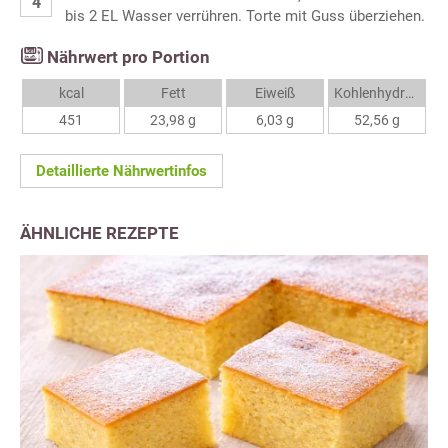
bis 2 EL Wasser verrühren. Torte mit Guss überziehen.
Nährwert pro Portion
kcal
Fett
Eiweiß
Kohlenhydrate
451
23,98 g
6,03 g
52,56 g
Detaillierte Nährwertinfos
ÄHNLICHE REZEPTE