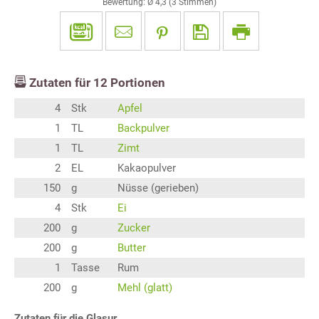
Bewertung: Ø
4,3
(
3
Stimmen)
Zutaten für
12
Portionen
4
Stk
Apfel
1
TL
Backpulver
1
TL
Zimt
2
EL
Kakaopulver
150
g
Nüsse (gerieben)
4
Stk
Ei
200
g
Zucker
200
g
Butter
1
Tasse
Rum
200
g
Mehl (glatt)
Zutaten für die Glasur