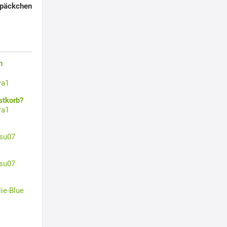
lpäckchen
n
ra1
stkorb?
ra1
su07
su07
lie-Blue