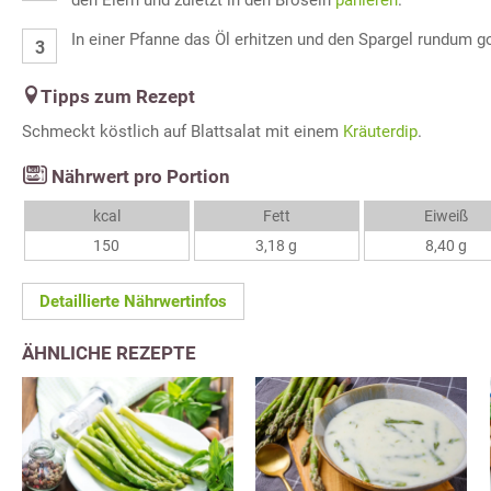
den Eiern und zuletzt in den Bröseln
panieren
.
In einer Pfanne das Öl erhitzen und den Spargel rundum g
Tipps zum Rezept
Schmeckt köstlich auf Blattsalat mit einem
Kräuterdip
.
Nährwert pro Portion
kcal
Fett
Eiweiß
150
3,18 g
8,40 g
Detaillierte Nährwertinfos
ÄHNLICHE REZEPTE