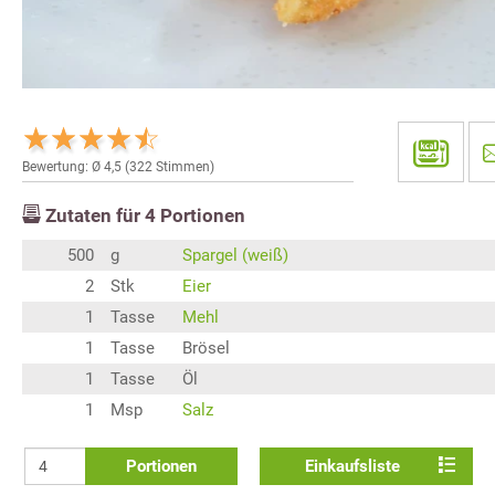
Bewertung: Ø
4,5
(
322
Stimmen)
Zutaten für
4
Portionen
500
g
Spargel (weiß)
2
Stk
Eier
1
Tasse
Mehl
1
Tasse
Brösel
1
Tasse
Öl
1
Msp
Salz
Portionen
Einkaufsliste