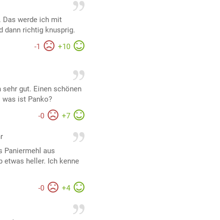
. Das werde ich mit
 dann richtig knusprig.
-
1
+
10
r
ch sehr gut. Einen schönen
e: was ist Panko?
-
0
+
7
r
es Paniermehl aus
 etwas heller. Ich kenne
-
0
+
4
r