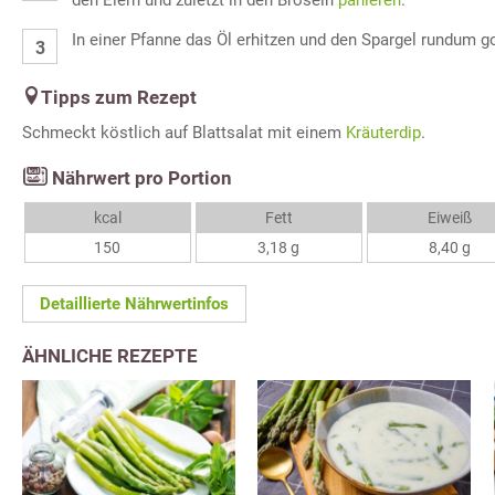
den Eiern und zuletzt in den Bröseln
panieren
.
In einer Pfanne das Öl erhitzen und den Spargel rundum g
Tipps zum Rezept
Schmeckt köstlich auf Blattsalat mit einem
Kräuterdip
.
Nährwert pro Portion
kcal
Fett
Eiweiß
150
3,18 g
8,40 g
Detaillierte Nährwertinfos
ÄHNLICHE REZEPTE