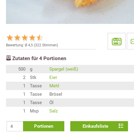
Bewertung: Ø
4,5
(
322
Stimmen)
Zutaten für
4
Portionen
500
g
Spargel (weiß)
2
Stk
Eier
1
Tasse
Mehl
1
Tasse
Brösel
1
Tasse
Öl
1
Msp
Salz
Portionen
Einkaufsliste