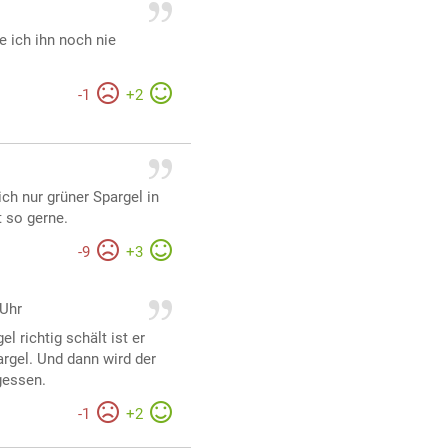
e ich ihn noch nie
-
1
+
2
ch nur grüner Spargel in
t so gerne.
-
9
+
3
 Uhr
 richtig schält ist er
argel. Und dann wird der
gessen.
-
1
+
2