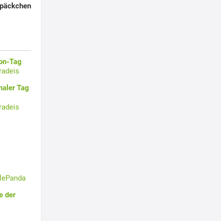
lpäckchen
oon-Tag
radeis
naler Tag
radeis
tlePanda
e der