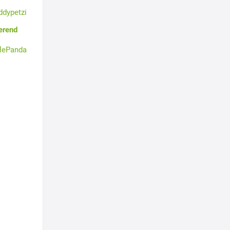
ddypetzi
erend
tlePanda