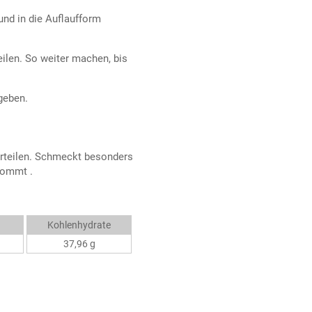
und in die Auflaufform
ilen. So weiter machen, bis
geben.
erteilen. Schmeckt besonders
kommt .
Kohlenhydrate
37,96 g