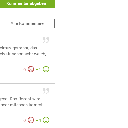
Kommentar abgeben
Alle
Kommentare
elmus getrennt, das
elsaft schon sehr weich,
-
0
+
1
gend. Das Rezept wird
Kinder mitessen kommt
-
0
+
4