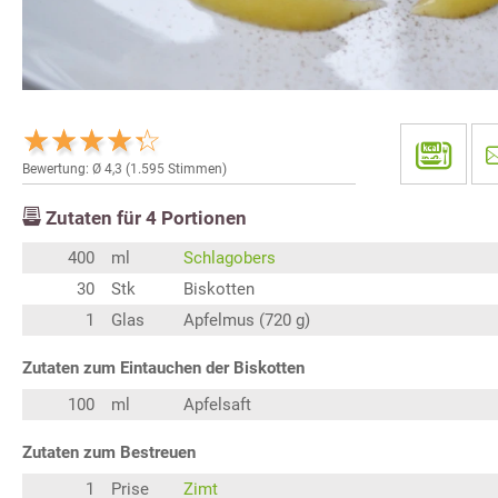
Bewertung: Ø
4,3
(
1.595
Stimmen)
Zutaten für
4
Portionen
400
ml
Schlagobers
30
Stk
Biskotten
1
Glas
Apfelmus (720 g)
Zutaten zum Eintauchen der Biskotten
100
ml
Apfelsaft
Zutaten zum Bestreuen
1
Prise
Zimt