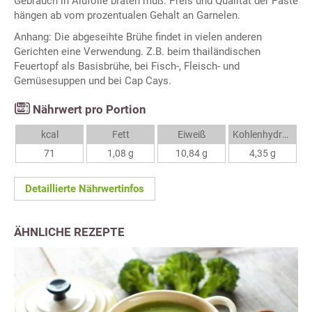
Gebrauch in Alufolie braten muß. Preis und Qualität der Paste
hängen ab vom prozentualen Gehalt an Garnelen.
Anhang: Die abgeseihte Brühe findet in vielen anderen
Gerichten eine Verwendung. Z.B. beim thailändischen
Feuertopf als Basisbrühe, bei Fisch-, Fleisch- und
Gemüsesuppen und bei Cap Cays.
Nährwert pro Portion
kcal
Fett
Eiweiß
Kohlenhydrate
71
1,08 g
10,84 g
4,35 g
Detaillierte Nährwertinfos
ÄHNLICHE REZEPTE