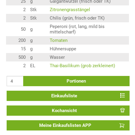
25
g
Galgantwurzel (frisch oder TK)
2
Stk
Zitronengrasstängel
2
Stk
Chilis (grün, frisch oder TK)
Peperoni (rot, lang, mild bis
50
g
mittelscharf)
200
g
Tomaten
15
g
Hühnersuppe
500
g
Wasser
2
EL
Thai-Basilikum (grob zerkleinert)
Portionen
Einkaufsliste
Kochansicht
Meine Einkaufslisten APP