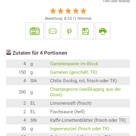
Foto User Nobody
Bewertung: Ø
5,0
(
1
Stimme)
Zutaten für
4
Portionen
4
g
Garnelenpaste im Block
150
g
Garnelen (geschält, TK)
4
Stk
Chilis (lockig, rot, frisch oder TK)
Champignons (weißkappig, aus der
200
g
Dose)
2
EL
Limonensaft (frisch)
2
EL
Fischsauce (hell)
4
Stk
Kaffir-Limettenblätter (frisch oder TK)
30
g
Ingwerwurzel (frisch oder TK)