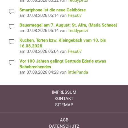
am 07.08.2026 05:22 von
Teddypetzi
Smartphone ist die neue Geldbörse
am 07.08.2026 05:14 von
Pesu07
Bauernregel am 7. August: St. Afra, (Maria Schnee)
am 07.08.2026 05:14 von
Teddypetzi
Kuchen, Torten bzw. Kleingebäck vom 10. bis
16.08.2028
am 07.08.2026 05:04 von
Pesu07
Vor 100 Jahren gelingt Gertrude Ederle etwas
Bahnbrechendes
am 07.08.2026 04:28 von
littlePanda
IMPRESSUM
KONTAKT
SITEMAP
AGB
DATENSCHUTZ