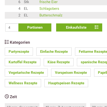
6
Stk
frische Eier
4
EL
Schlagobers
2
EL
Butterschmalz
Portionen
Einkaufsliste
Kategorien
Partyrezepte
Einfache Rezepte
Fettarme Rezept
Kartoffel Rezepte
Käse Rezepte
spanische Reze
Vegetarische Rezepte
Vorspeisen Rezepte
Papri
Wellness Rezepte
Hauptspeisen Rezepte
Zeit