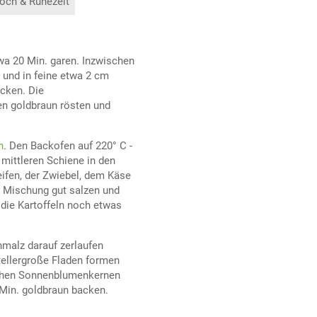
och & Ruhezeit
a 20 Min. garen. Inzwischen
 und in feine etwa 2 cm
acken. Die
en goldbraun rösten und
n
. Den Backofen auf 220° C -
 mittleren Schiene in den
eifen, der Zwiebel, dem Käse
 Mischung gut salzen und
i die Kartoffeln noch etwas
malz darauf zerlaufen
tellergroße Fladen formen
lichen Sonnenblumenkernen
 Min. goldbraun backen.