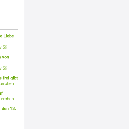
e Liebe
wi59
a von
wi59
 frei gibt
terchen
n"
terchen
 den 13.