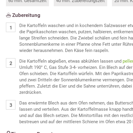
60 min. Gesamtzeit
40 min. Zubereitungszeit
20 min. K
Zubereitung
Die Kartoffeln waschen und in kochendem Salzwasser etw
die Paprikaschoten waschen, putzen, halbieren, entkernen
lange Streifen schneiden. Die Zwiebel schälen und fein h
Sonnenblumenkerne in einer Pfanne ohne Fett unter Rühr
wieder herausnehmen. Den Käse fein raspeln.
Die Kartoffeln abgießen, etwas abkühlen lassen und
pelle
Umluft 190° C, Gas Stufe 3-4- vorheizen. Ein Blech auf der
Ofen schieben. Die Kartoffeln würfeln. Mit den Paprikastr
und zwei Dritteln der Sonnenblumenkerne vermengen. Die
pfeffern. Zuletzt die Eier und die Sahne unterrühren, dabe
zerdrücken.
Das erwärmte Blech aus dem Ofen nehmen, das Buttersch
lassen und verteilen. Aus der Kartoffelmasse knapp hand
und auf das Blech setzen. Die Minitortillas mit den rest
bestreuen und auf der mittleren Schiene im Ofen etwa 20