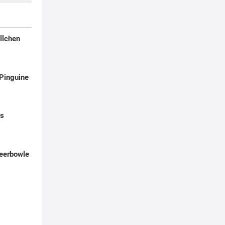
llchen
Pinguine
ps
eerbowle