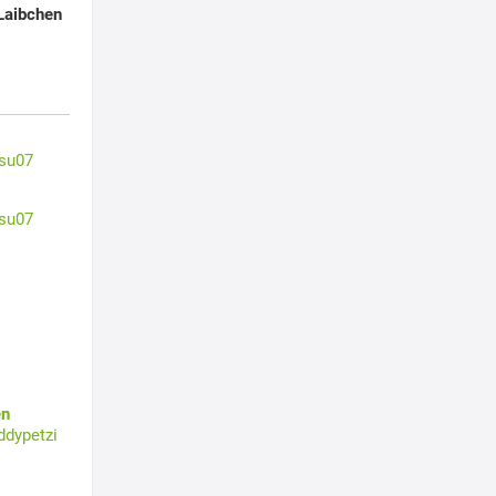
Laibchen
su07
su07
en
ddypetzi