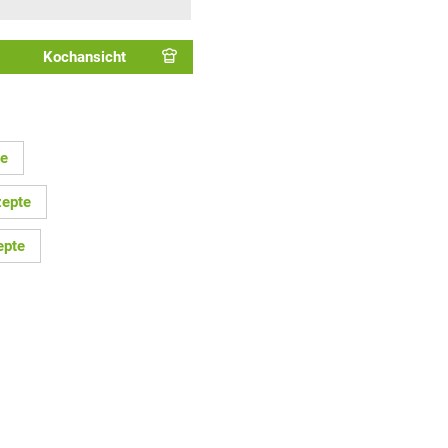
Kochansicht
te
zepte
epte