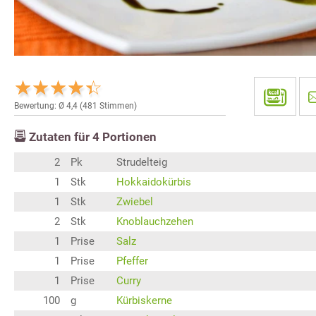
Bewertung: Ø
4,4
(
481
Stimmen)
Zutaten für
4
Portionen
2
Pk
Strudelteig
1
Stk
Hokkaidokürbis
1
Stk
Zwiebel
2
Stk
Knoblauchzehen
1
Prise
Salz
1
Prise
Pfeffer
1
Prise
Curry
100
g
Kürbiskerne