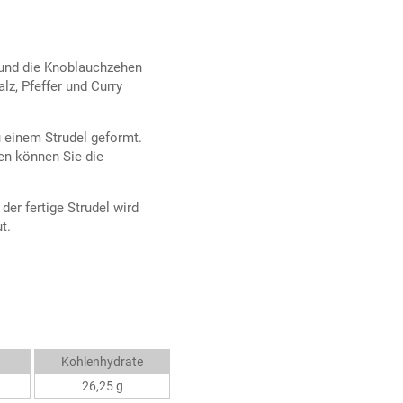
l und die Knoblauchzehen
lz, Pfeffer und Curry
zu einem Strudel geformt.
en können Sie die
 der fertige Strudel wird
t.
Kohlenhydrate
26,25 g