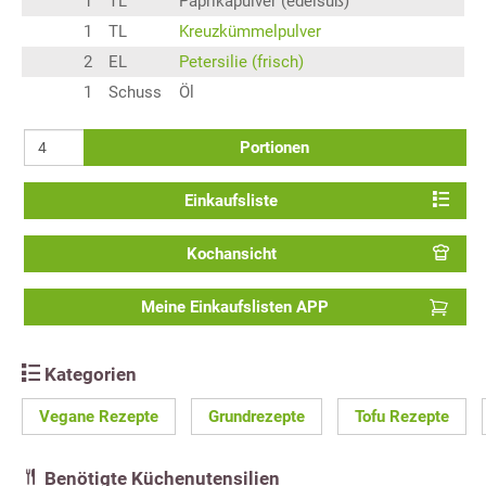
1
TL
Paprikapulver (edelsüß)
1
TL
Kreuzkümmelpulver
2
EL
Petersilie (frisch)
1
Schuss
Öl
Portionen
Einkaufsliste
Kochansicht
Meine Einkaufslisten APP
Kategorien
Vegane Rezepte
Grundrezepte
Tofu Rezepte
Benötigte Küchenutensilien