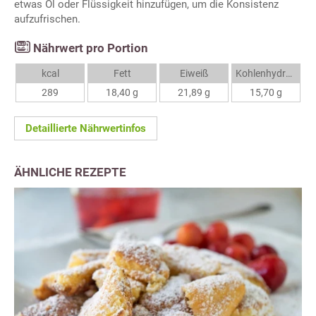
etwas Öl oder Flüssigkeit hinzufügen, um die Konsistenz
aufzufrischen.
Nährwert pro Portion
kcal
Fett
Eiweiß
Kohlenhydrate
289
18,40 g
21,89 g
15,70 g
Detaillierte Nährwertinfos
ÄHNLICHE REZEPTE