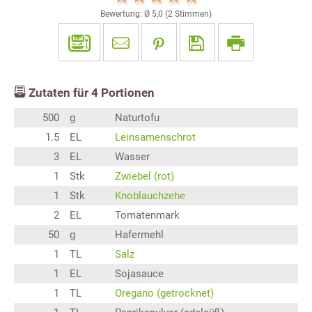
Bewertung: Ø
5,0
(
2
Stimmen)
Zutaten für
4
Portionen
500
g
Naturtofu
1.5
EL
Leinsamenschrot
3
EL
Wasser
1
Stk
Zwiebel (rot)
1
Stk
Knoblauchzehe
2
EL
Tomatenmark
50
g
Hafermehl
1
TL
Salz
1
EL
Sojasauce
1
TL
Oregano (getrocknet)