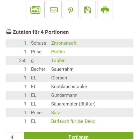
Zutaten für
4
Portionen
1
Schuss
Zitronensaft
1
Prise
Pfeffer
250
g
Topfen
1
Becher
Sauerrahm
1
EL
Giersch
1
EL
Knoblauchsrauke
1
EL
Gundermann
1
EL
Sauerampfer (Blätter)
1
Prise
Salz
1
EL
Bärlauch für die Deko
Portionen