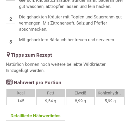
Giersch, Knoblauchsrauke, Gundermann, Sauerampfer
gut waschen, abtropfen lassen und fein hacken.
Die gehackten Kräuter mit Topfen und Sauerrahm gut
vermengen. Mit Zitronensaft, Salz und Pfeffer
abschmecken.
Mit gehacktem Bärlauch bestreuen und servieren.
Tipps zum Rezept
Natürlich können noch weitere beliebte Wildkräuter
hinzugefügt werden.
Nährwert pro Portion
kcal
Fett
Eiweiß
Kohlenhydrate
145
9,54 g
8,99 g
5,99 g
Detaillierte Nährwertinfos