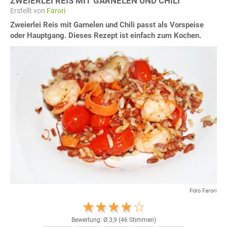
ZWEIERLEI REIS MIT GARNELEN UND CHILI
Erstellt von
Farori
Zweierlei Reis mit Garnelen und Chili passt als Vorspeise
oder Hauptgang. Dieses Rezept ist einfach zum Kochen.
Foto Farori
Bewertung: Ø
3,9
(
46
Stimmen)