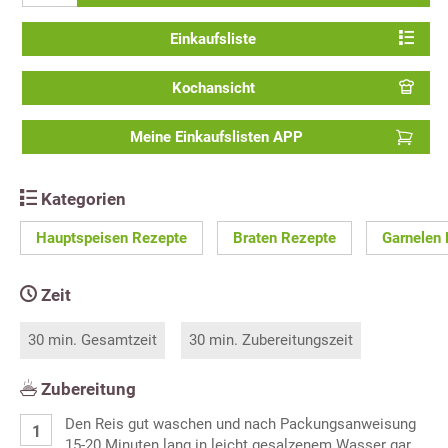
Einkaufsliste
Kochansicht
Meine Einkaufslisten APP
Kategorien
Hauptspeisen Rezepte
Braten Rezepte
Garnelen
Zeit
30 min. Gesamtzeit
30 min. Zubereitungszeit
Zubereitung
Den Reis gut waschen und nach Packungsanweisung
15-20 Minuten lang in leicht gesalzenem Wasser gar