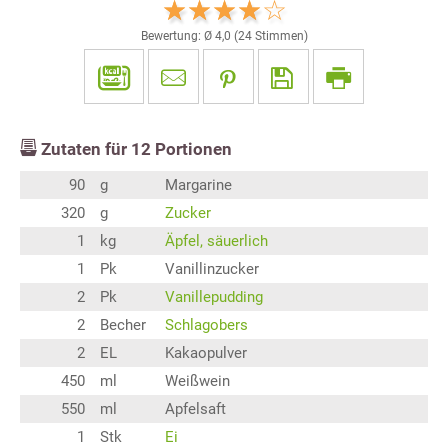
Bewertung: Ø
4,0
(
24
Stimmen)
Zutaten für
12
Portionen
90
g
Margarine
320
g
Zucker
1
kg
Äpfel, säuerlich
1
Pk
Vanillinzucker
2
Pk
Vanillepudding
2
Becher
Schlagobers
2
EL
Kakaopulver
450
ml
Weißwein
550
ml
Apfelsaft
1
Stk
Ei