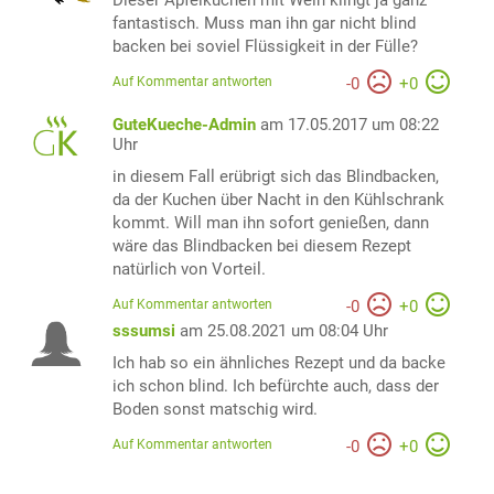
Dieser Apfelkuchen mit Wein klingt ja ganz
fantastisch. Muss man ihn gar nicht blind
backen bei soviel Flüssigkeit in der Fülle?
Auf Kommentar antworten
-
0
+
0
GuteKueche-Admin
am 17.05.2017 um 08:22
Uhr
in diesem Fall erübrigt sich das Blindbacken,
da der Kuchen über Nacht in den Kühlschrank
kommt. Will man ihn sofort genießen, dann
wäre das Blindbacken bei diesem Rezept
natürlich von Vorteil.
Auf Kommentar antworten
-
0
+
0
sssumsi
am 25.08.2021 um 08:04 Uhr
Ich hab so ein ähnliches Rezept und da backe
ich schon blind. Ich befürchte auch, dass der
Boden sonst matschig wird.
Auf Kommentar antworten
-
0
+
0