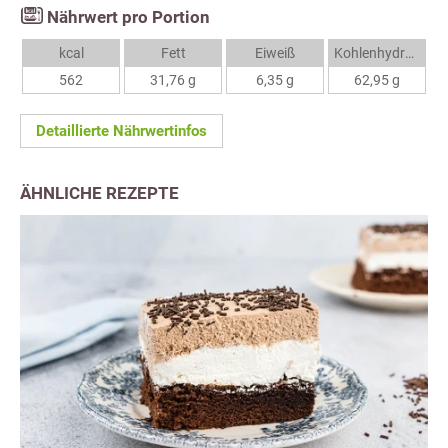
Nährwert pro Portion
kcal
Fett
Eiweiß
Kohlenhydrate
562
31,76 g
6,35 g
62,95 g
Detaillierte Nährwertinfos
ÄHNLICHE REZEPTE