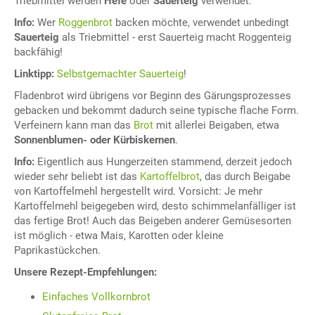
Triebmittel werden
Hefe
oder
Sauerteig
verwendet.
Info:
Wer
Roggenbrot
backen möchte, verwendet unbedingt
Sauerteig
als Triebmittel - erst Sauerteig macht Roggenteig
backfähig!
Linktipp:
Selbstgemachter Sauerteig
!
Fladenbrot wird übrigens vor Beginn des Gärungsprozesses
gebacken und bekommt dadurch seine typische flache Form.
Verfeinern kann man das
Brot
mit allerlei Beigaben, etwa
Sonnenblumen- oder Kürbiskernen
.
Info:
Eigentlich aus Hungerzeiten stammend, derzeit jedoch
wieder sehr beliebt ist das
Kartoffelbrot
, das durch Beigabe
von Kartoffelmehl hergestellt wird. Vorsicht: Je mehr
Kartoffelmehl beigegeben wird, desto schimmelanfälliger ist
das fertige Brot! Auch das Beigeben anderer Gemüsesorten
ist möglich - etwa Mais, Karotten oder kleine
Paprikastückchen.
Unsere Rezept-Empfehlungen:
Einfaches Vollkornbrot