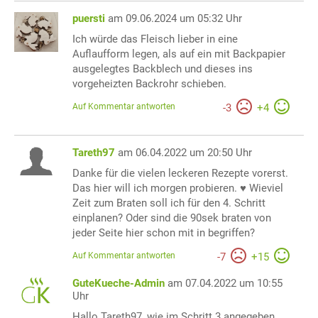
puersti
am 09.06.2024 um 05:32 Uhr
Ich würde das Fleisch lieber in eine
Auflaufform legen, als auf ein mit Backpapier
ausgelegtes Backblech und dieses ins
vorgeheizten Backrohr schieben.
Auf Kommentar antworten
-
3
+
4
Tareth97
am 06.04.2022 um 20:50 Uhr
Danke für die vielen leckeren Rezepte vorerst.
Das hier will ich morgen probieren. ♥️ Wieviel
Zeit zum Braten soll ich für den 4. Schritt
einplanen? Oder sind die 90sek braten von
jeder Seite hier schon mit in begriffen?
Auf Kommentar antworten
-
7
+
15
GuteKueche-Admin
am 07.04.2022 um 10:55
Uhr
Hallo Tareth97, wie im Schritt 3 angegeben