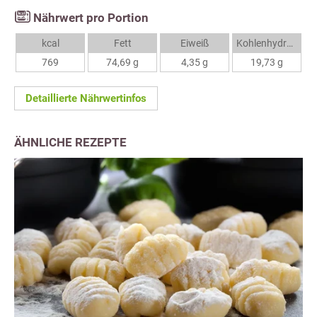
Nährwert pro Portion
kcal
Fett
Eiweiß
Kohlenhydrate
769
74,69 g
4,35 g
19,73 g
Detaillierte Nährwertinfos
ÄHNLICHE REZEPTE