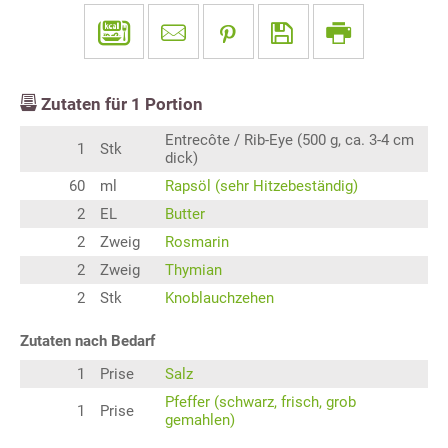
Zutaten für
1
Portion
Entrecôte / Rib-Eye (500 g, ca. 3-4 cm
1
Stk
dick)
60
ml
Rapsöl (sehr Hitzebeständig)
2
EL
Butter
2
Zweig
Rosmarin
2
Zweig
Thymian
2
Stk
Knoblauchzehen
Zutaten nach Bedarf
1
Prise
Salz
Pfeffer (schwarz, frisch, grob
1
Prise
gemahlen)