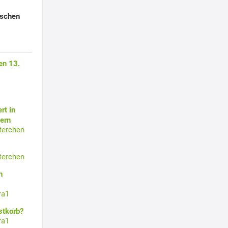
schen
en 13.
rt in
ern
terchen
terchen
n
ra1
stkorb?
ra1