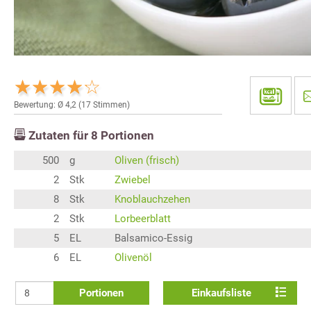
Bewertung: Ø
4,2
(
17
Stimmen)
Zutaten für
8
Portionen
500
g
Oliven (frisch)
2
Stk
Zwiebel
8
Stk
Knoblauchzehen
2
Stk
Lorbeerblatt
5
EL
Balsamico-Essig
6
EL
Olivenöl
Portionen
Einkaufsliste