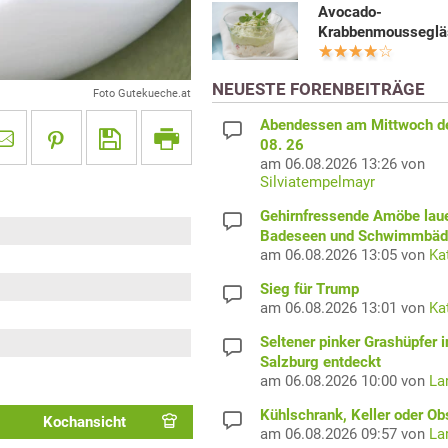
Avocado-
Krabbenmousseglä
NEUESTE FORENBEITRÄGE
Foto Gutekueche.at
Abendessen am Mittwoch d
08. 26
am 06.08.2026 13:26 von
Silviatempelmayr
Gehirnfressende Amöbe laue
Badeseen und Schwimmbäd
am 06.08.2026 13:05 von
Ka
Sieg für Trump
am 06.08.2026 13:01 von
Ka
Seltener pinker Grashüpfer i
Salzburg entdeckt
am 06.08.2026 10:00 von
La
Kühlschrank, Keller oder Ob
Kochansicht
am 06.08.2026 09:57 von
La