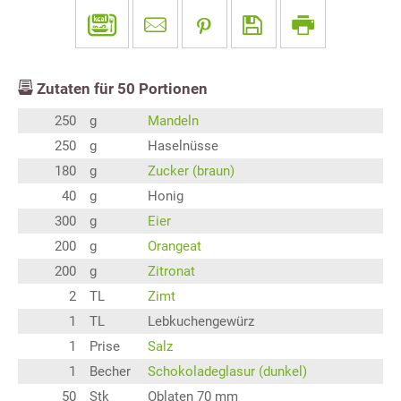
Zutaten für
50
Portionen
250
g
Mandeln
250
g
Haselnüsse
180
g
Zucker (braun)
40
g
Honig
300
g
Eier
200
g
Orangeat
200
g
Zitronat
2
TL
Zimt
1
TL
Lebkuchengewürz
1
Prise
Salz
1
Becher
Schokoladeglasur (dunkel)
50
Stk
Oblaten 70 mm