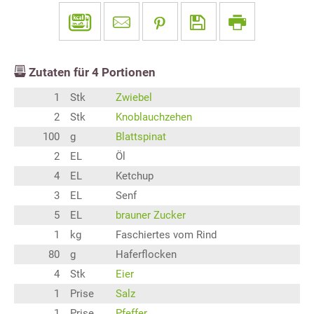
Zutaten für
4
Portionen
1
Stk
Zwiebel
2
Stk
Knoblauchzehen
100
g
Blattspinat
2
EL
Öl
4
EL
Ketchup
3
EL
Senf
5
EL
brauner Zucker
1
kg
Faschiertes vom Rind
80
g
Haferflocken
4
Stk
Eier
1
Prise
Salz
1
Prise
Pfeffer