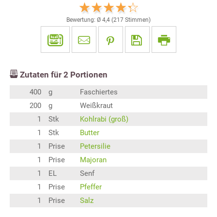
Bewertung: Ø
4,4
(
217
Stimmen)
Zutaten für
2
Portionen
400
g
Faschiertes
200
g
Weißkraut
1
Stk
Kohlrabi (groß)
1
Stk
Butter
1
Prise
Petersilie
1
Prise
Majoran
1
EL
Senf
1
Prise
Pfeffer
1
Prise
Salz