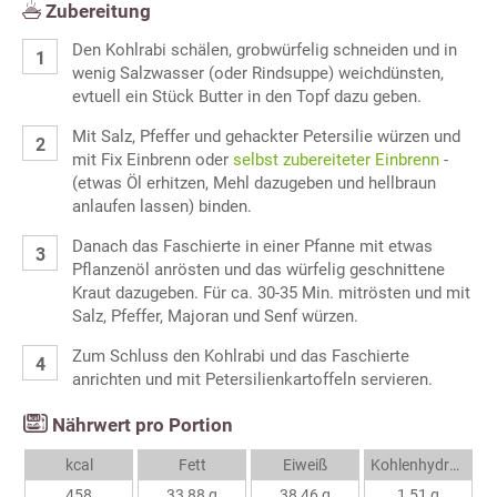
Zubereitung
Den Kohlrabi schälen, grobwürfelig schneiden und in
wenig Salzwasser (oder Rindsuppe) weichdünsten,
evtuell ein Stück Butter in den Topf dazu geben.
Mit Salz, Pfeffer und gehackter Petersilie würzen und
mit Fix Einbrenn oder
selbst zubereiteter Einbrenn
-
(etwas Öl erhitzen, Mehl dazugeben und hellbraun
anlaufen lassen) binden.
Danach das Faschierte in einer Pfanne mit etwas
Pflanzenöl anrösten und das würfelig geschnittene
Kraut dazugeben. Für ca. 30-35 Min. mitrösten und mit
Salz, Pfeffer, Majoran und Senf würzen.
Zum Schluss den Kohlrabi und das Faschierte
anrichten und mit Petersilienkartoffeln servieren.
Nährwert pro Portion
kcal
Fett
Eiweiß
Kohlenhydrate
458
33,88 g
38,46 g
1,51 g