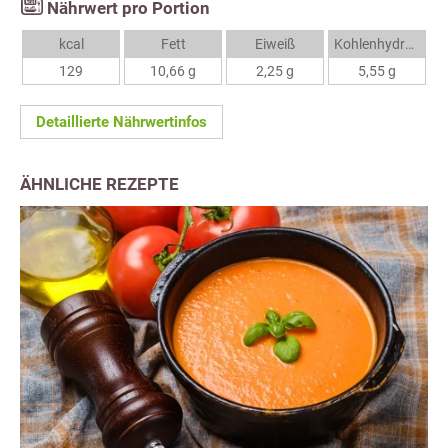
Nährwert pro Portion
kcal
Fett
Eiweiß
Kohlenhydrate
129
10,66 g
2,25 g
5,55 g
Detaillierte Nährwertinfos
ÄHNLICHE REZEPTE