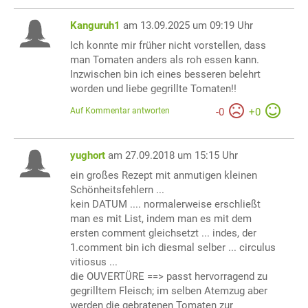
Kanguruh1
am 13.09.2025 um 09:19 Uhr
Ich konnte mir früher nicht vorstellen, dass
man Tomaten anders als roh essen kann.
Inzwischen bin ich eines besseren belehrt
worden und liebe gegrillte Tomaten!!
Auf Kommentar antworten
-
0
+
0
yughort
am 27.09.2018 um 15:15 Uhr
ein großes Rezept mit anmutigen kleinen
Schönheitsfehlern ...
kein DATUM .... normalerweise erschließt
man es mit List, indem man es mit dem
ersten comment gleichsetzt ... indes, der
1.comment bin ich diesmal selber ... circulus
vitiosus ...
die OUVERTÜRE ==> passt hervorragend zu
gegrilltem Fleisch; im selben Atemzug aber
werden die gebratenen Tomaten zur