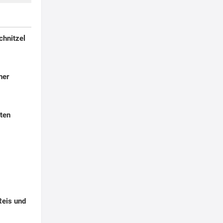
chnitzel
ner
ten
Reis und