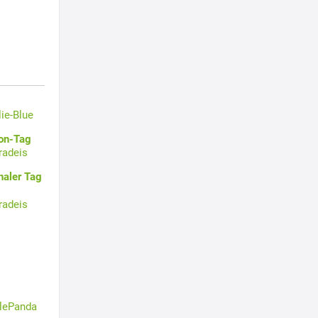
lie-Blue
oon-Tag
radeis
naler Tag
radeis
tlePanda