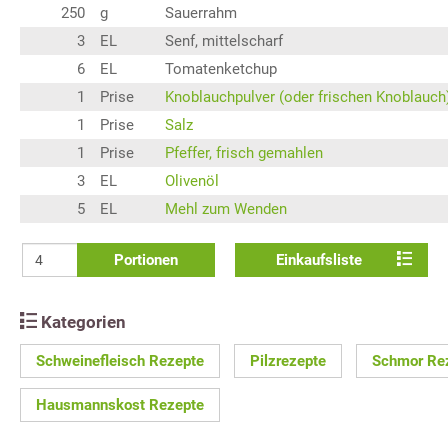
250
g
Sauerrahm
3
EL
Senf, mittelscharf
6
EL
Tomatenketchup
1
Prise
Knoblauchpulver (oder frischen Knoblauch
1
Prise
Salz
1
Prise
Pfeffer, frisch gemahlen
3
EL
Olivenöl
5
EL
Mehl zum Wenden
Portionen
Einkaufsliste
Kategorien
Schweinefleisch Rezepte
Pilzrezepte
Schmor Re
Hausmannskost Rezepte