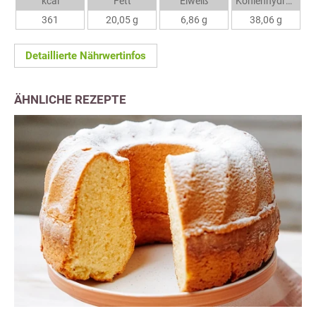
kcal
Fett
Eiweiß
Kohlenhydrate
361
20,05 g
6,86 g
38,06 g
Detaillierte Nährwertinfos
ÄHNLICHE REZEPTE