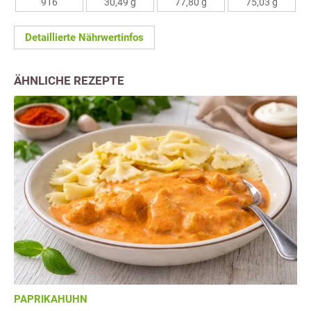
916
30,49 g
77,80 g
75,03 g
Detaillierte Nährwertinfos
ÄHNLICHE REZEPTE
PAPRIKAHUHN