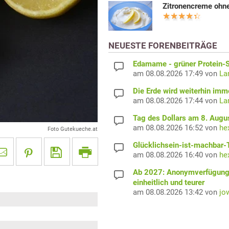
Zitronencreme ohne
NEUESTE FORENBEITRÄGE
Edamame - grüner Protein-S
am 08.08.2026 17:49 von
La
Die Erde wird weiterhin imm
am 08.08.2026 17:44 von
La
Tag des Dollars am 8. Augu
am 08.08.2026 16:52 von
he
Foto Gutekueche.at
Glücklichsein-ist-machbar-
am 08.08.2026 16:40 von
he
Ab 2027: Anonymverfügun
einheitlich und teurer
am 08.08.2026 13:42 von
jo