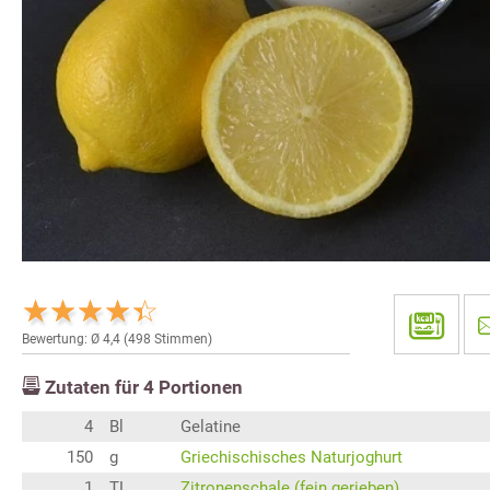
Bewertung: Ø
4,4
(
498
Stimmen)
Zutaten für
4
Portionen
4
Bl
Gelatine
150
g
Griechischisches Naturjoghurt
1
TL
Zitronenschale (fein gerieben)