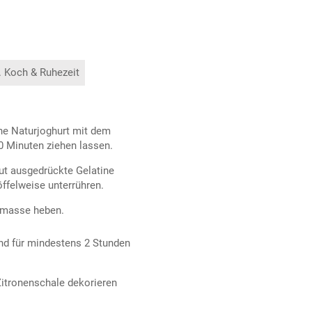
. Koch & Ruhezeit
he Naturjoghurt mit dem
0 Minuten ziehen lassen.
ut ausgedrückte Gelatine
öffelweise unterrühren.
rtmasse heben.
und für mindestens 2 Stunden
Zitronenschale dekorieren