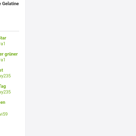
 Gelatine
tar
ra1
er grüner
ra1
st
xy235
Tag
xy235
gen
wi59