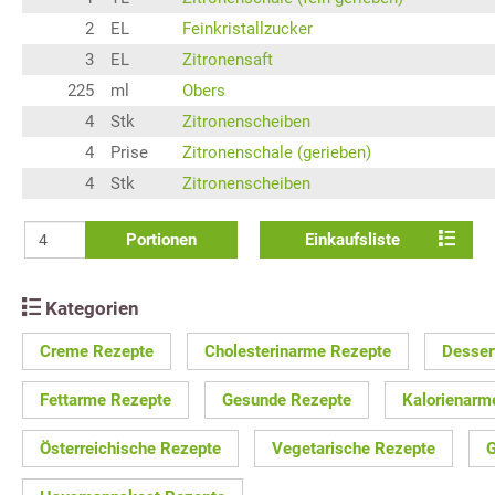
2
EL
Feinkristallzucker
3
EL
Zitronensaft
225
ml
Obers
4
Stk
Zitronenscheiben
4
Prise
Zitronenschale (gerieben)
4
Stk
Zitronenscheiben
Portionen
Einkaufsliste
Kategorien
Creme Rezepte
Cholesterinarme Rezepte
Desser
Fettarme Rezepte
Gesunde Rezepte
Kalorienarm
Österreichische Rezepte
Vegetarische Rezepte
G