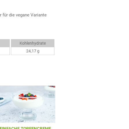
 für die vegane Variante
Kohlenhydrate
24,17 g
EINFACHE TOPFENCREME