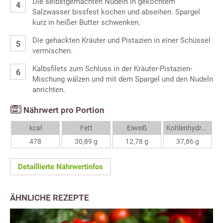
Die selbstgemachten Nudeln in gekochtem
Salzwasser bissfest kochen und abseihen. Spargel
kurz in heißer Butter schwenken.
Die gehackten Kräuter und Pistazien in einer Schüssel
vermischen.
Kalbsfilets zum Schluss in der Kräuter-Pistazien-
Mischung wälzen und mit dem Spargel und den Nudeln
anrichten.
Nährwert pro Portion
kcal
Fett
Eiweiß
Kohlenhydrate
478
30,89 g
12,78 g
37,86 g
Detaillierte Nährwertinfos
ÄHNLICHE REZEPTE