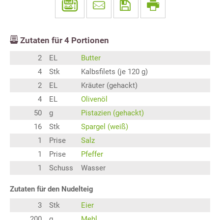
Zutaten für
4
Portionen
2
EL
Butter
4
Stk
Kalbsfilets (je 120 g)
2
EL
Kräuter (gehackt)
4
EL
Olivenöl
50
g
Pistazien (gehackt)
16
Stk
Spargel (weiß)
1
Prise
Salz
1
Prise
Pfeffer
1
Schuss
Wasser
Zutaten für den Nudelteig
3
Stk
Eier
200
g
Mehl