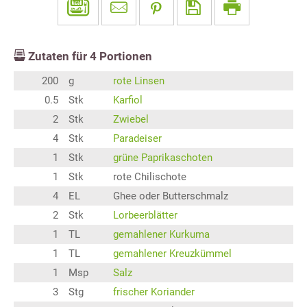
Zutaten für
4
Portionen
200
g
rote Linsen
0.5
Stk
Karfiol
2
Stk
Zwiebel
4
Stk
Paradeiser
1
Stk
grüne Paprikaschoten
1
Stk
rote Chilischote
4
EL
Ghee oder Butterschmalz
2
Stk
Lorbeerblätter
1
TL
gemahlener Kurkuma
1
TL
gemahlener Kreuzkümmel
1
Msp
Salz
3
Stg
frischer Koriander