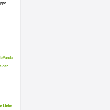
uppe
tlePanda
e der
e Liebe