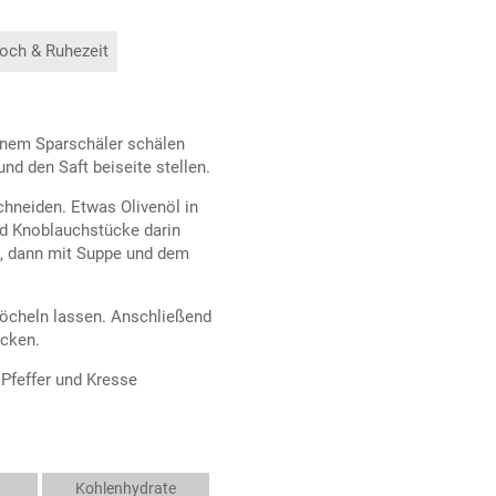
och & Ruhezeit
einem Sparschäler schälen
nd den Saft beiseite stellen.
hneiden. Etwas Olivenöl in
nd Knoblauchstücke darin
n, dann mit Suppe und dem
köcheln lassen. Anschließend
ecken.
Pfeffer und Kresse
Kohlenhydrate