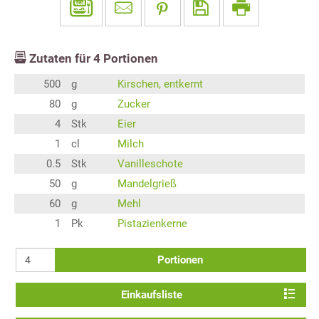
Zutaten für
4
Portionen
500
g
Kirschen, entkernt
80
g
Zucker
4
Stk
Eier
1
cl
Milch
0.5
Stk
Vanilleschote
50
g
Mandelgrieß
60
g
Mehl
1
Pk
Pistazienkerne
Portionen
Einkaufsliste