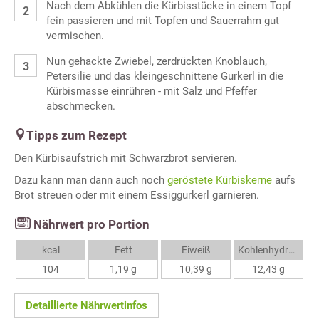
Nach dem Abkühlen die Kürbisstücke in einem Topf
fein passieren und mit Topfen und Sauerrahm gut
vermischen.
Nun gehackte Zwiebel, zerdrückten Knoblauch,
Petersilie und das kleingeschnittene Gurkerl in die
Kürbismasse einrühren - mit Salz und Pfeffer
abschmecken.
Tipps zum Rezept
Den Kürbisaufstrich mit Schwarzbrot servieren.
Dazu kann man dann auch noch
geröstete Kürbiskerne
aufs
Brot streuen oder mit einem Essiggurkerl garnieren.
Nährwert pro Portion
kcal
Fett
Eiweiß
Kohlenhydrate
104
1,19 g
10,39 g
12,43 g
Detaillierte Nährwertinfos