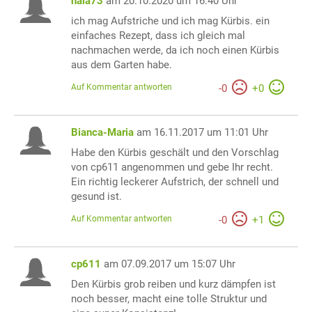
nala73
am 20.10.2020 um 16:40 Uhr
ich mag Aufstriche und ich mag Kürbis. ein
einfaches Rezept, dass ich gleich mal
nachmachen werde, da ich noch einen Kürbis
aus dem Garten habe.
Auf Kommentar antworten
-
0
+
0
Bianca-Maria
am 16.11.2017 um 11:01 Uhr
Habe den Kürbis geschält und den Vorschlag
von cp611 angenommen und gebe Ihr recht.
Ein richtig leckerer Aufstrich, der schnell und
gesund ist.
Auf Kommentar antworten
-
0
+
1
cp611
am 07.09.2017 um 15:07 Uhr
Den Kürbis grob reiben und kurz dämpfen ist
noch besser, macht eine tolle Struktur und