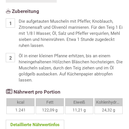
Zubereitung
Die aufgetauten Muscheln mit Pfeffer, Knoblauch,
Zitronensaft und Olivenöl marinieren. Für den Teig 1 Ei
mit 1/8 l Wasser, Öl, Salz und Pfeffer verquirlen, Mehl
sieben und hineinrühren. Etwa 1 Stunde zugedeckt
ruhen lassen.
Öl in einer kleinen Pfanne erhitzen, bis an einem
hineingehaltenen Hölzchen Bläschen hochsteigen. Die
Muscheln salzen, durch den Teig ziehen und im Öl
goldgelb ausbacken. Auf Küchenpapier abtropfen
lassen.
Nährwert pro Portion
kcal
Fett
Eiweiß
Kohlenhydrate
1.241
122,09 g
11,21 g
24,32 g
Detaillierte Nährwertinfos