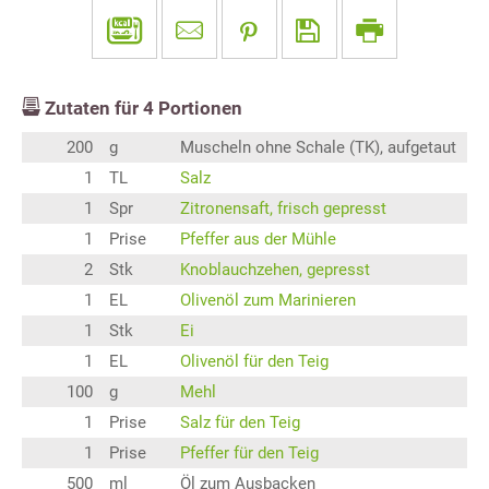
Zutaten für
4
Portionen
200
g
Muscheln ohne Schale (TK), aufgetaut
1
TL
Salz
1
Spr
Zitronensaft, frisch gepresst
1
Prise
Pfeffer aus der Mühle
2
Stk
Knoblauchzehen, gepresst
1
EL
Olivenöl zum Marinieren
1
Stk
Ei
1
EL
Olivenöl für den Teig
100
g
Mehl
1
Prise
Salz für den Teig
1
Prise
Pfeffer für den Teig
500
ml
Öl zum Ausbacken