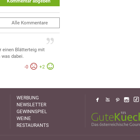
Kommentar abgeben
Alle
Kommentare
einen Blätterteig mit
n was dabei.
-
0
+
2
WERBUNG
NEWSLETTER
GEWINNSPIEL
WEINE
RESTAURANTS