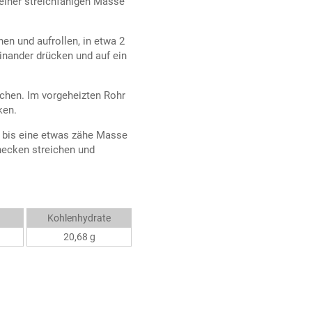
 einer streichfähigen Masse
hen und aufrollen, in etwa 2
inander drücken und auf ein
chen. Im vorgeheizten Rohr
ken.
, bis eine etwas zähe Masse
necken streichen und
Kohlenhydrate
20,68 g