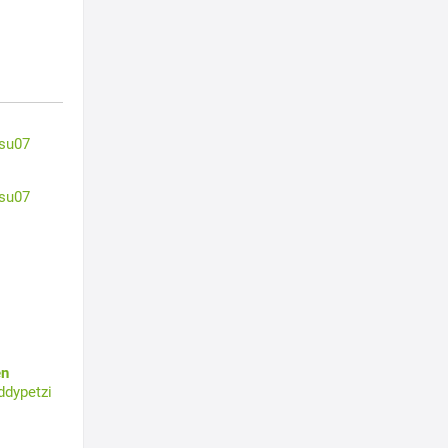
su07
su07
en
ddypetzi