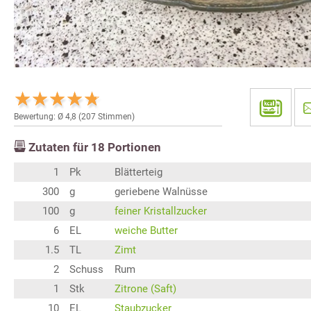
Bewertung: Ø
4,8
(
207
Stimmen)
Zutaten für
18
Portionen
1
Pk
Blätterteig
300
g
geriebene Walnüsse
100
g
feiner Kristallzucker
6
EL
weiche Butter
1.5
TL
Zimt
2
Schuss
Rum
1
Stk
Zitrone (Saft)
10
EL
Staubzucker