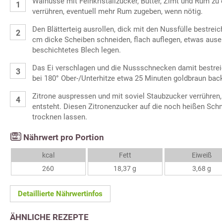
Walnüsse mit Feinkristallzucker, Butter, Zimt und Rum zu
verrühren, eventuell mehr Rum zugeben, wenn nötig.
Den Blätterteig ausrollen, dick mit den Nussfülle bestreic
cm dicke Scheiben schneiden, flach auflegen, etwas ause
beschichtetes Blech legen.
Das Ei verschlagen und die Nussschnecken damit bestrei
bei 180° Ober-/Unterhitze etwa 25 Minuten goldbraun bac
Zitrone auspressen und mit soviel Staubzucker verrühren
entsteht. Diesen Zitronenzucker auf die noch heißen Sch
trocknen lassen.
Nährwert pro Portion
kcal
Fett
Eiweiß
260
18,37 g
3,68 g
Detaillierte Nährwertinfos
ÄHNLICHE REZEPTE