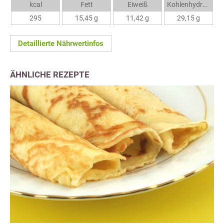
kcal
Fett
Eiweiß
Kohlenhydrate
295
15,45 g
11,42 g
29,15 g
Detaillierte Nährwertinfos
ÄHNLICHE REZEPTE