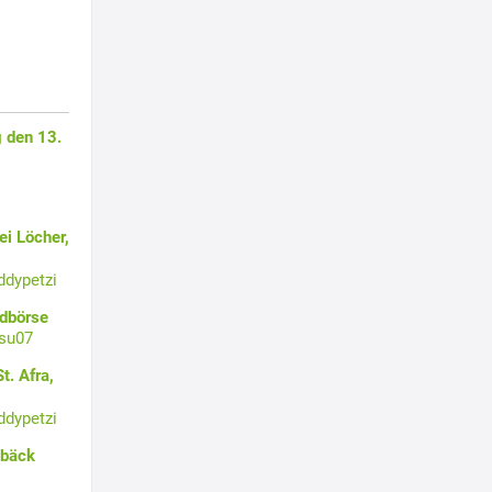
 den 13.
i Löcher,
ddypetzi
ldbörse
su07
t. Afra,
ddypetzi
ebäck