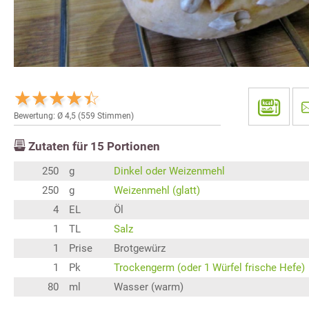
Bewertung: Ø
4,5
(
559
Stimmen)
Zutaten für
15
Portionen
250
g
Dinkel oder Weizenmehl
250
g
Weizenmehl (glatt)
4
EL
Öl
1
TL
Salz
1
Prise
Brotgewürz
1
Pk
Trockengerm (oder 1 Würfel frische Hefe)
80
ml
Wasser (warm)