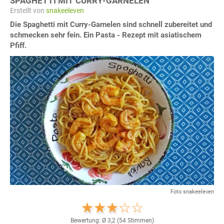
SPAGHETTI MIT CURRY-GARNELEN
Erstellt von
snakeeleven
Die Spaghetti mit Curry-Garnelen sind schnell zubereitet und
schmecken sehr fein. Ein Pasta - Rezept mit asiatischem
Pfiff.
Foto snakeeleven
Bewertung: Ø
3,2
(
54
Stimmen)