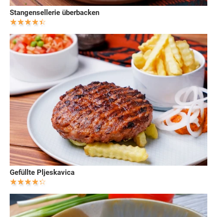
Stangensellerie überbacken
Gefüllte Pljeskavica