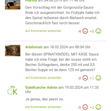
martha
am 04.06.2019 um 11:46 Uhr
Den Vorschlag mit der Gorgonzola-Sauce
finde ich ausgezeichnet. Im Frühjahr habe ich
den Spinat teilweise durch Bärlauch ersetzt.
Geschmacklich fast noch besser.
Auf Kommentar antworten
-
4
+
5
Artelsmair
am 18.03.2024 um 08:04 Uhr
Bei diesen SPINATKNÖDEL MIT KÄSE Sauce
habe ich eine Frage, bei der sosse steht ein
Becher Schlagobers, denke 250 ml und 0,5
Becher Suppe ist da dann 125 ml gemeint?
Auf Kommentar antworten
-
0
+
1
GuteKueche-Admin
am 19.03.2024 um 11:35
Uhr
Ja genau, das passt so.
Auf Kommentar antworten
-
0
+
2