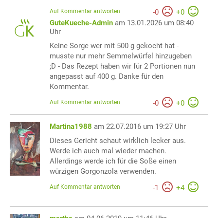
Auf Kommentar antworten
-
0
+
0
GuteKueche-Admin
am 13.01.2026 um 08:40
Uhr
Keine Sorge wer mit 500 g gekocht hat -
musste nur mehr Semmelwürfel hinzugeben
;D - Das Rezept haben wir für 2 Portionen nun
angepasst auf 400 g. Danke für den
Kommentar.
Auf Kommentar antworten
-
0
+
0
Martina1988
am 22.07.2016 um 19:27 Uhr
Dieses Gericht schaut wirklich lecker aus.
Werde ich auch mal wieder machen.
Allerdings werde ich für die Soße einen
würzigen Gorgonzola verwenden.
Auf Kommentar antworten
-
1
+
4