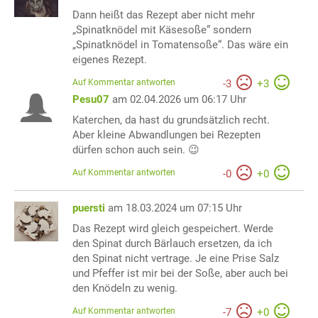
Dann heißt das Rezept aber nicht mehr
„Spinatknödel mit Käsesoße“ sondern
„Spinatknödel in Tomatensoße“. Das wäre ein
eigenes Rezept.
Auf Kommentar antworten
-
3
+
3
Pesu07
am 02.04.2026 um 06:17 Uhr
Katerchen, da hast du grundsätzlich recht.
Aber kleine Abwandlungen bei Rezepten
dürfen schon auch sein. 😉
Auf Kommentar antworten
-
0
+
0
puersti
am 18.03.2024 um 07:15 Uhr
Das Rezept wird gleich gespeichert. Werde
den Spinat durch Bärlauch ersetzen, da ich
den Spinat nicht vertrage. Je eine Prise Salz
und Pfeffer ist mir bei der Soße, aber auch bei
den Knödeln zu wenig.
Auf Kommentar antworten
-
7
+
0