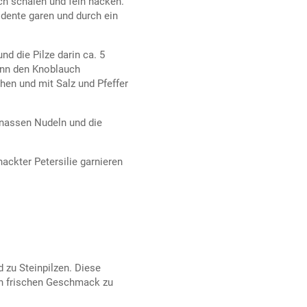
ch schälen und fein hacken.
dente garen und durch ein
nd die Pilze darin ca. 5
ann den Knoblauch
hen und mit Salz und Pfeffer
pfnassen Nudeln und die
ackter Petersilie garnieren
 zu Steinpilzen. Diese
en frischen Geschmack zu