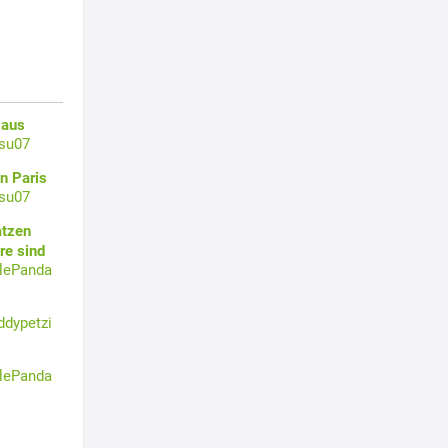
 aus
su07
n Paris
su07
atzen
re sind
tlePanda
ddypetzi
tlePanda