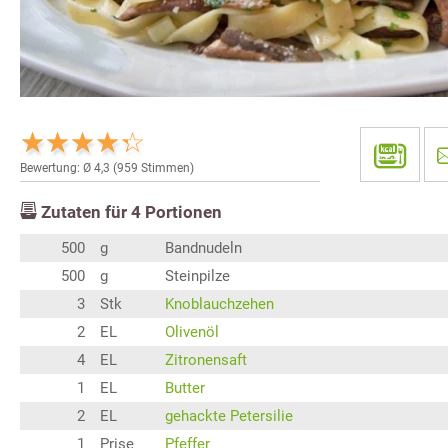
Bewertung: Ø
4,3
(
959
Stimmen)
Zutaten für
4
Portionen
500
g
Bandnudeln
500
g
Steinpilze
3
Stk
Knoblauchzehen
2
EL
Olivenöl
4
EL
Zitronensaft
1
EL
Butter
2
EL
gehackte Petersilie
1
Prise
Pfeffer