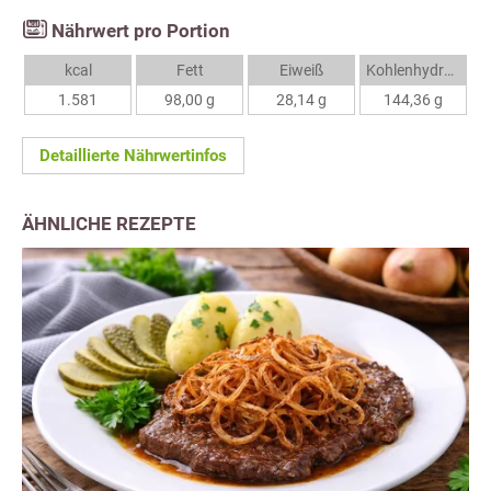
Nährwert pro Portion
kcal
Fett
Eiweiß
Kohlenhydrate
1.581
98,00 g
28,14 g
144,36 g
Detaillierte Nährwertinfos
ÄHNLICHE REZEPTE