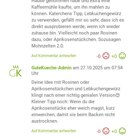
Hause genommen habe und extra eine
Kaffeemühle kaufte, um ihn mahlen zu
können. Katerchens Tipp, Lebkuchengewürz
zu verwenden, gefällt mir so sehr, dass ich es
direkt ausprobieren werde, wenn ich wieder
zuhause bin. Vielleicht noch paar Rosinen
dazu, oder Aprikosenstückchen. Sozusagen
Mohnzelten 2.0.
Auf Kommentar antworten
-
0
+
0
GuteKueche-Admin
am 27.10.2025 um 07:54
Uhr
Deine Idee mit Rosinen oder
Aprikosenstückchen und Lebkuchengewürz
klingt nach einer richtig genialen Version😍
Kleiner Tipp noch: Wenn du die
Aprikosenstücke eher weich magst, kurz
einweichen, damit sie beim Backen nicht
austrocknen.
Auf Kommentar antworten
-
0
+
0