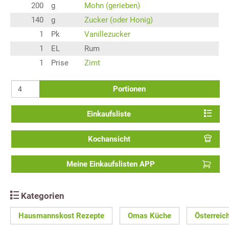
200
g
Mohn (gerieben)
140
g
Zucker (oder Honig)
1
Pk
Vanillezucker
1
EL
Rum
1
Prise
Zimt
Portionen
Einkaufsliste
Kochansicht
Meine Einkaufslisten APP
Kategorien
Hausmannskost Rezepte
Omas Küche
Österreic