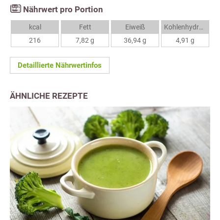
Nährwert pro Portion
kcal
Fett
Eiweiß
Kohlenhydrate
216
7,82 g
36,94 g
4,91 g
Detaillierte Nährwertinfos
ÄHNLICHE REZEPTE