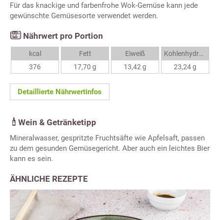
Für das knackige und farbenfrohe Wok-Gemüse kann jede
gewünschte Gemüsesorte verwendet werden.
Nährwert pro Portion
kcal
Fett
Eiweiß
Kohlenhydrate
376
17,70 g
13,42 g
23,24 g
Detaillierte Nährwertinfos
Wein & Getränketipp
Mineralwasser, gespritzte Fruchtsäfte wie Apfelsaft, passen
zu dem gesunden Gemüsegericht. Aber auch ein leichtes Bier
kann es sein.
ÄHNLICHE REZEPTE