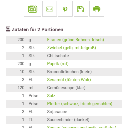
Zutaten für
2
Portionen
200
g
Fisolen (grüne Bohnen, frisch)
2
Stk
Zwiebel (gelb, mittelgroß)
1
Stk
Chilischote
200
g
Paprik (rot)
10
Stk
Broccoliröschen (klein)
3
EL
Sesamöl (für den Wok)
120
ml
Gemüsesuppe (klar)
1
Prise
Salz
1
Prise
Pfeffer (schwarz, frisch gemahlen)
3
EL
Sojasauce
1
TL
Saucenbinder (dunkel)
1
EL
Sesam (schwarz und weiß, geröstet)