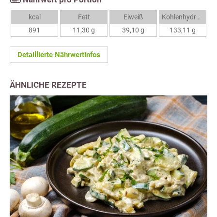
kcal
Fett
Eiweiß
Kohlenhydrate
891
11,30 g
39,10 g
133,11 g
Detaillierte Nährwertinfos
ÄHNLICHE REZEPTE